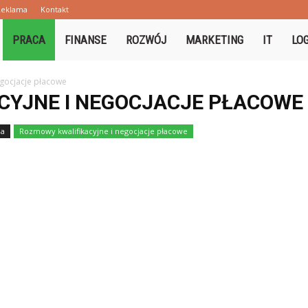
Reklama
Kontakt
PRACA
FINANSE
ROZWÓJ
MARKETING
IT
LO
egocjacje płacowe
CYJNE I NEGOCJACJE PŁACOWE
ja
Rozmowy kwalifikacyjne i negocjacje płacowe