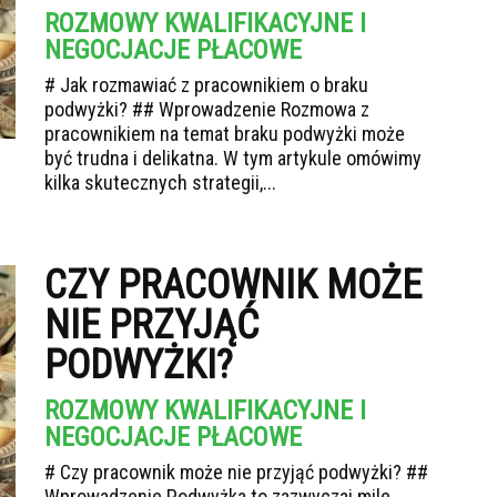
ROZMOWY KWALIFIKACYJNE I
NEGOCJACJE PŁACOWE
# Jak rozmawiać z pracownikiem o braku
podwyżki? ## Wprowadzenie Rozmowa z
pracownikiem na temat braku podwyżki może
być trudna i delikatna. W tym artykule omówimy
kilka skutecznych strategii,...
CZY PRACOWNIK MOŻE
NIE PRZYJĄĆ
PODWYŻKI?
ROZMOWY KWALIFIKACYJNE I
NEGOCJACJE PŁACOWE
# Czy pracownik może nie przyjąć podwyżki? ##
Wprowadzenie Podwyżka to zazwyczaj mile