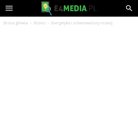
e4media.pl
Strona główna
Biznes
Energetyka i zrównoważony rozwój