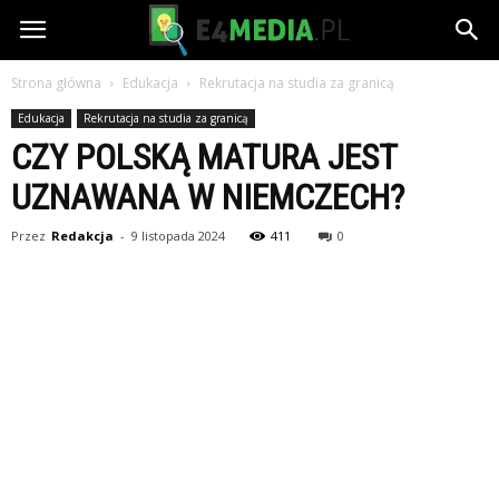
e4media.pl
Strona główna
Edukacja
Rekrutacja na studia za granicą
Edukacja
Rekrutacja na studia za granicą
CZY POLSKĄ MATURA JEST
UZNAWANA W NIEMCZECH?
Przez
Redakcja
-
9 listopada 2024
411
0