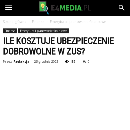
e4media.pl
Strona główna
Finanse
Emerytura i planowanie finansowe
Finanse
Emerytura i planowanie finansowe
ILE KOSZTUJE UBEZPIECZENIE
DOBROWOLNE W ZUS?
Przez
Redakcja
-
25 grudnia 2023
189
0