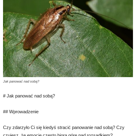
Jak panować nad sobą?
# Jak panować nad sobą?
## Wprowadzenie
Czy zdarzyło Ci się kiedyś stracić panowanie nad sobą? Czy
czujesz, że emocje często biorą górę nad rozsądkiem?